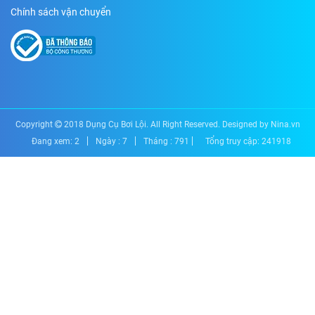
Chính sách vận chuyển
Copyright
2018
Dụng Cụ Bơi Lội
. All Right Reserved. Designed by Nina.vn
Đang xem:
2
Ngày :
7
Tháng :
791
Tổng truy cập:
241918