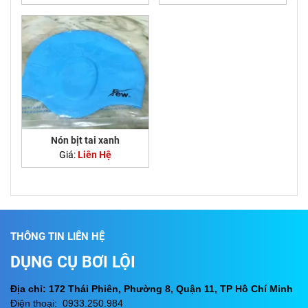
Nón bịt tai xanh
Giá:
Liên Hệ
THÔNG TIN LIÊN HỆ
DỤNG CỤ BƠI LỘI
Địa chỉ: 172 Thái Phiên, Phường 8, Quận 11, TP Hồ Chí Minh
Điện thoại: 0933.250.984